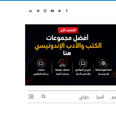
يم
آسيا
دولي