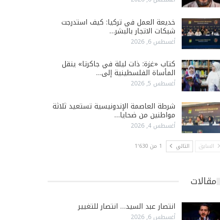
خديعة العمل في تركيا: كيف استدرجت
شبكات الاتجار بالبشر…
أغسطس 6, 2026
كتاب «غزة: ذات ليلة في جاكرتا» ينقل
المأساة الفلسطينية إلى…
أغسطس 5, 2026
شرطة العاصمة الإندونيسية تستعيد ثلاثة
مواطنين من ضحايا…
أغسطس 4, 2026
السابق
التالي
1 من 1٬630
مقالات
انتصار عبد السيد… انتصار للتغيير
أغسطس 6, 2026