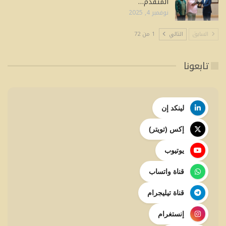
المتقدم…
نوفمبر 4, 2025
السابق
التالي
1 من 72
تابعونا
لينكد إن
إكس (تويتر)
يوتيوب
قناة واتساب
قناة تيليجرام
إنستغرام