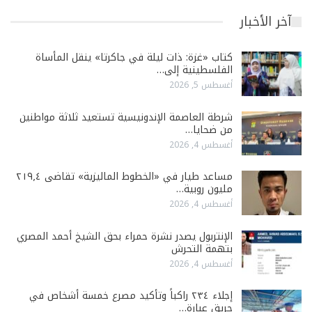
آخر الأخبار
كتاب «غزة: ذات ليلة في جاكرتا» ينقل المأساة
الفلسطينية إلى…
أغسطس 5, 2026
شرطة العاصمة الإندونيسية تستعيد ثلاثة مواطنين
من ضحايا…
أغسطس 4, 2026
مساعد طيار في «الخطوط الماليزية» تقاضى ٢١٩٫٤
مليون روبية…
أغسطس 4, 2026
الإنتربول يصدر نشرة حمراء بحق الشيخ أحمد المصري
بتهمة التحرش
أغسطس 4, 2026
إجلاء ٢٣٤ راكباً وتأكيد مصرع خمسة أشخاص في
حريق عبارة…