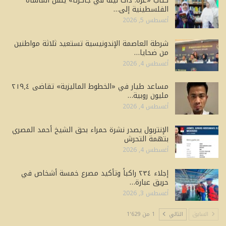
كتاب «غزة: ذات ليلة في جاكرتا» ينقل المأساة
الفلسطينية إلى…
أغسطس 5, 2026
شرطة العاصمة الإندونيسية تستعيد ثلاثة مواطنين
من ضحايا…
أغسطس 4, 2026
مساعد طيار في «الخطوط الماليزية» تقاضى ٢١٩٫٤
مليون روبية…
أغسطس 4, 2026
الإنتربول يصدر نشرة حمراء بحق الشيخ أحمد المصري
بتهمة التحرش
أغسطس 4, 2026
إجلاء ٢٣٤ راكباً وتأكيد مصرع خمسة أشخاص في
حريق عبارة…
أغسطس 3, 2026
السابق
التالي
1 من 1٬629