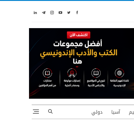
يم
آسيا
دولي