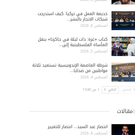
خديعة العمل في تركيا: كيف استدرجت
شبكات الاتجار بالبشر…
أغسطس 6, 2026
كتاب «غزة: ذات ليلة في جاكرتا» ينقل
المأساة الفلسطينية إلى…
أغسطس 5, 2026
شرطة العاصمة الإندونيسية تستعيد ثلاثة
مواطنين من ضحايا…
أغسطس 4, 2026
السابق
التالي
1 من 1٬630
مقالات
انتصار عبد السيد… انتصار للتغيير
أغسطس 6, 2026