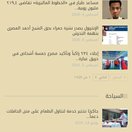
مساعد طيار في «الخطوط الماليزية» تقاضى ٢١٩٫٤
مليون روبية…
أغسطس 4, 2026
الإنتربول يصدر نشرة حمراء بحق الشيخ أحمد المصري
بتهمة التحرش
أغسطس 4, 2026
إجلاء ٢٣٤ راكباً وتأكيد مصرع خمسة أشخاص في
حريق عبارة…
أغسطس 3, 2026
السابق
التالي
1 من 1٬629
السياحة
جاكرتا تختبر خدمة لتناول الطعام على متن الحافلات
دعماً…
يوليو 24, 2026