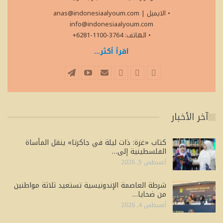
• الايميل
|
anas@indonesiaalyoum.com
info@indonesiaalyoum.com
• الهاتف: 3764-1100-6281+
اقرأ أكثر...
آخر الأخبار
كتاب «غزة: ذات ليلة في جاكرتا» ينقل المأساة
الفلسطينية إلى…
أغسطس 5, 2026
شرطة العاصمة الإندونيسية تستعيد ثلاثة مواطنين
من ضحايا…
أغسطس 4, 2026