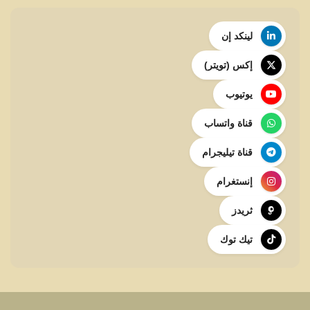
لينكد إن
إكس (تويتر)
يوتيوب
قناة واتساب
قناة تيليجرام
إنستغرام
ثريدز
تيك توك