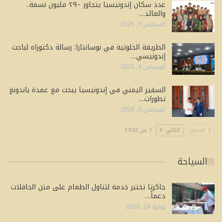
عدد سكان إندونيسيا يتجاوز ٢٩٠ مليون نسمة..
والعائد…
أغسطس 9, 2026
الطريقة الخلوتية في نوسانتارا: رسالة دكتوراه لباحث
إندونيسي…
أغسطس 9, 2026
السفير اليمني في إندونيسيا يبحث مع عمدة باندونغ
تطورات…
أغسطس 9, 2026
السابق
التالي
1 من 1٬632
السياحة
جاكرتا تختبر خدمة لتناول الطعام على متن الحافلات
دعماً…
يوليو 24, 2026