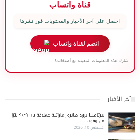
قناة واتساب
احصل على آخر الأخبار والمحتويات فور نشرها
انضم لقناة واتساب
شارك هذه المعلومات المفيدة مع أصدقائك!
آخر الأخبار
بيرتامينا تزود طائرة إماراتية عملاقة بـ٩٢٬٩٠١ لترًا
من وقود…
أغسطس 10, 2026