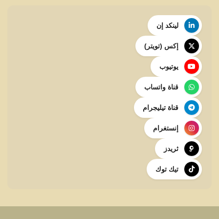
لينكد إن
إكس (تويتر)
يوتيوب
قناة واتساب
قناة تيليجرام
إنستغرام
ثريدز
تيك توك