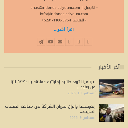
• الايميل
|
anas@indonesiaalyoum.com
info@indonesiaalyoum.com
• الهاتف: 3764-1100-6281+
اقرأ أكثر...
آخر الأخبار
بيرتامينا تزود طائرة إماراتية عملاقة بـ٩٢٬٩٠١ لترًا
من وقود…
أغسطس 10, 2026
إندونيسيا وإيران تعززان الشراكة في مجالات التقنيات
الحديثة…
أغسطس 9, 2026