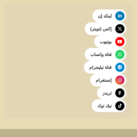
لينكد إن
إكس (تويتر)
يوتيوب
قناة واتساب
قناة تيليجرام
إنستغرام
ثريدز
تيك توك