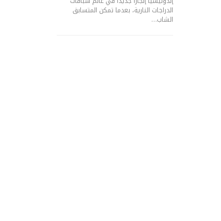
إندونيسيا إنجازاً جديداً في عالم سباقات
الدراجات النارية، بعدما تمكن المتسابق
الشاب…