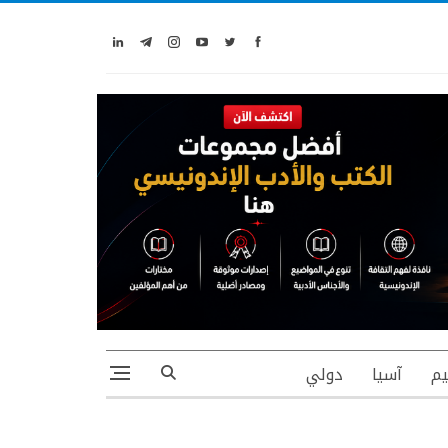
يم
آسيا
دولي