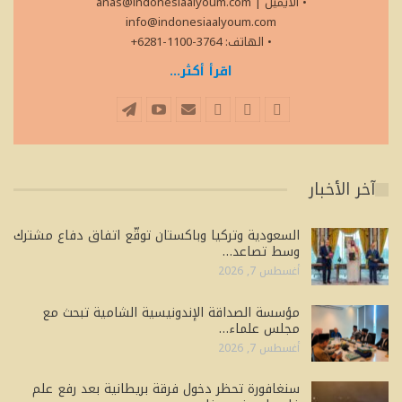
• الايميل
|
anas@indonesiaalyoum.com
info@indonesiaalyoum.com
• الهاتف: 3764-1100-6281+
اقرأ أكثر...
آخر الأخبار
السعودية وتركيا وباكستان توقّع اتفاق دفاع مشترك
وسط تصاعد…
أغسطس 7, 2026
مؤسسة الصداقة الإندونيسية الشامية تبحث مع
مجلس علماء…
أغسطس 7, 2026
سنغافورة تحظر دخول فرقة بريطانية بعد رفع علم