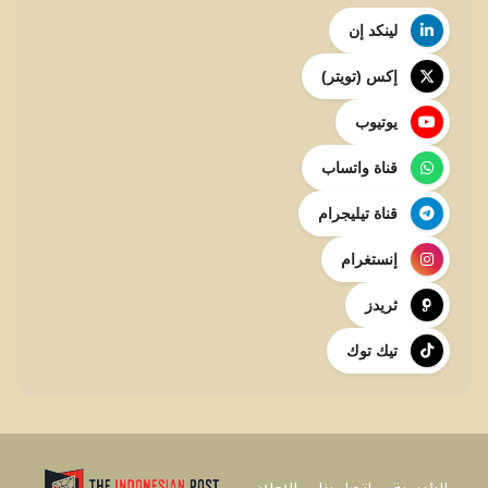
لينكد إن
إكس (تويتر)
يوتيوب
قناة واتساب
قناة تيليجرام
إنستغرام
ثريدز
تيك توك