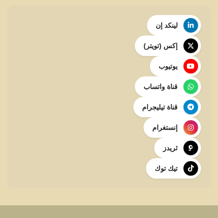
لينكد إن
إكس (تويتر)
يوتيوب
قناة واتساب
قناة تيليجرام
إنستغرام
ثريدز
تيك توك