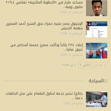
مساعد طيار في «الخطوط الماليزية» تقاضى ٢١٩٫٤
مليون روبية…
أغسطس 4, 2026
الإنتربول يصدر نشرة حمراء بحق الشيخ أحمد المصري
بتهمة التحرش
أغسطس 4, 2026
إجلاء ٢٣٤ راكباً وتأكيد مصرع خمسة أشخاص في
حريق عبارة…
أغسطس 3, 2026
السابق
التالي
1 من 1٬629
السياحة
جاكرتا تختبر خدمة لتناول الطعام على متن الحافلات
دعماً…
يوليو 24, 2026