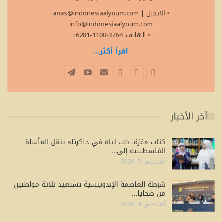
• الايميل
|
anas@indonesiaalyoum.com
info@indonesiaalyoum.com
• الهاتف: 3764-1100-6281+
اقرأ أكثر...
آخر الأخبار
كتاب «غزة: ذات ليلة في جاكرتا» ينقل المأساة
الفلسطينية إلى…
أغسطس 5, 2026
شرطة العاصمة الإندونيسية تستعيد ثلاثة مواطنين
من ضحايا…
أغسطس 4, 2026