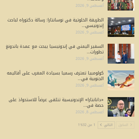
عدد سكان إندونيسيا يتجاوز ٢٩٠ مليون نسمة..
والعائد…
أغسطس 9, 2026
الطريقة الخلوتية في نوسانتارا: رسالة دكتوراه لباحث
إندونيسي…
أغسطس 9, 2026
السفير اليمني في إندونيسيا يبحث مع عمدة باندونغ
تطورات…
أغسطس 9, 2026
كولومبيا تعترف رسميا بسيادة المغرب على أقاليمه
الجنوبية في…
أغسطس 9, 2026
«دانانتارا» الإندونيسية تتلقى عرضاً للاستحواذ على
حصة في…
أغسطس 8, 2026
السابق
التالي
1 من 1٬632