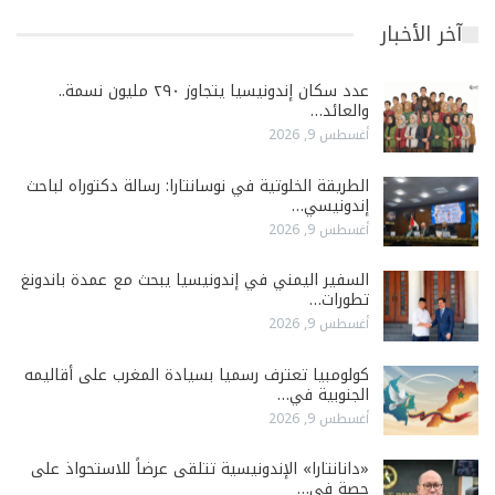
آخر الأخبار
عدد سكان إندونيسيا يتجاوز ٢٩٠ مليون نسمة..
والعائد…
أغسطس 9, 2026
الطريقة الخلوتية في نوسانتارا: رسالة دكتوراه لباحث
إندونيسي…
أغسطس 9, 2026
السفير اليمني في إندونيسيا يبحث مع عمدة باندونغ
تطورات…
أغسطس 9, 2026
كولومبيا تعترف رسميا بسيادة المغرب على أقاليمه
الجنوبية في…
أغسطس 9, 2026
«دانانتارا» الإندونيسية تتلقى عرضاً للاستحواذ على
حصة في…