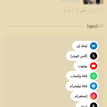
المتقدم…
نوفمبر 4, 2025
السابق
التالي
1 من 72
تابعونا
لينكد إن
إكس (تويتر)
يوتيوب
قناة واتساب
قناة تيليجرام
إنستغرام