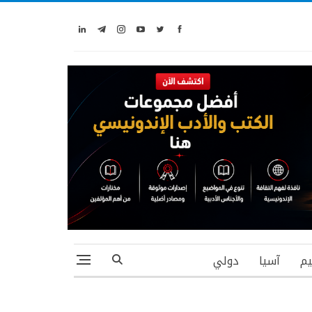
يم
آسيا
دولي