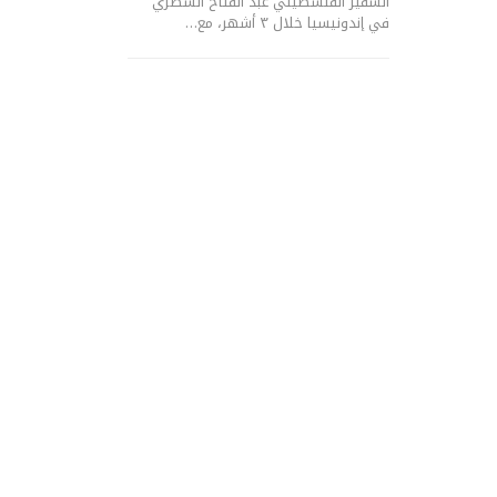
السفير الفلسطيني عبد الفتاح السطري
في إندونيسيا خلال ٣ أشهر، مع…