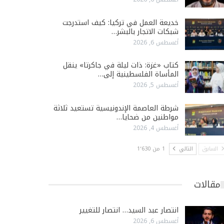
خديعة العمل في تركيا: كيف استدرجت
شبكات الاتجار بالبشر…
أغسطس 6, 2026
كتاب «غزة: ذات ليلة في جاكرتا» ينقل
المأساة الفلسطينية إلى…
أغسطس 5, 2026
شرطة العاصمة الإندونيسية تستعيد ثلاثة
مواطنين من ضحايا…
أغسطس 4, 2026
السابق
التالي
1 من 1٬630
مقالات
انتصار عبد السيد… انتصار للتغيير
أغسطس 6, 2026