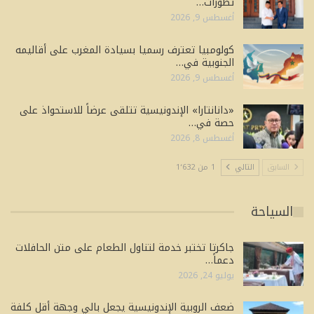
تطورات…
أغسطس 9, 2026
كولومبيا تعترف رسميا بسيادة المغرب على أقاليمه
الجنوبية في…
أغسطس 9, 2026
«دانانتارا» الإندونيسية تتلقى عرضاً للاستحواذ على
حصة في…
أغسطس 8, 2026
السابق
التالي
1 من 1٬632
السياحة
جاكرتا تختبر خدمة لتناول الطعام على متن الحافلات
دعماً…
يوليو 24, 2026
ضعف الروبية الإندونيسية يجعل بالي وجهة أقل كلفة