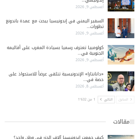
إندونيسي…
أغسطس 9, 2026
السفير اليمني في إندونيسيا يبحث مع عمدة باندونغ
تطورات…
أغسطس 9, 2026
كولومبيا تعترف رسميا بسيادة المغرب على أقاليمه
الجنوبية في…
أغسطس 9, 2026
«دانانتارا» الإندونيسية تتلقى عرضاً للاستحواذ على
حصة في…
أغسطس 8, 2026
السابق
التالي
1 من 1٬632
مقالات
كيف جمعت إندونيسيا آلاف الجزر في وطن واحد؟