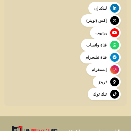
لينكد إن
إكس (تويتر)
يوتيوب
قناة واتساب
قناة تيليجرام
إنستغرام
ثريدز
تيك توك