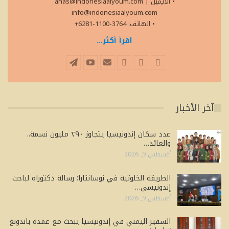
• الايميل
|
anas@indonesiaalyoum.com
info@indonesiaalyoum.com
• الهاتف: 3764-1100-6281+
اقرأ أكثر...
آخر الأخبار
عدد سكان إندونيسيا يتجاوز ٢٩٠ مليون نسمة..
والعائد…
أغسطس 9, 2026
الطريقة الخلوتية في نوسانتارا: رسالة دكتوراه لباحث
إندونيسي…
أغسطس 9, 2026
السفير اليمني في إندونيسيا يبحث مع عمدة باندونغ