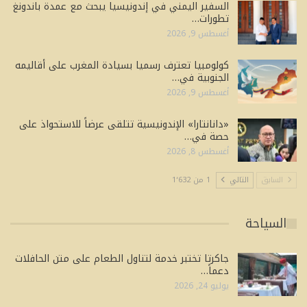
السفير اليمني في إندونيسيا يبحث مع عمدة باندونغ
تطورات…
أغسطس 9, 2026
كولومبيا تعترف رسميا بسيادة المغرب على أقاليمه
الجنوبية في…
أغسطس 9, 2026
«دانانتارا» الإندونيسية تتلقى عرضاً للاستحواذ على
حصة في…
أغسطس 8, 2026
السابق
التالي
1 من 1٬632
السياحة
جاكرتا تختبر خدمة لتناول الطعام على متن الحافلات
دعماً…
يوليو 24, 2026