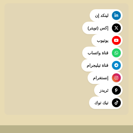
لينكد إن
إكس (تويتر)
يوتيوب
قناة واتساب
قناة تيليجرام
إنستغرام
ثريدز
تيك توك