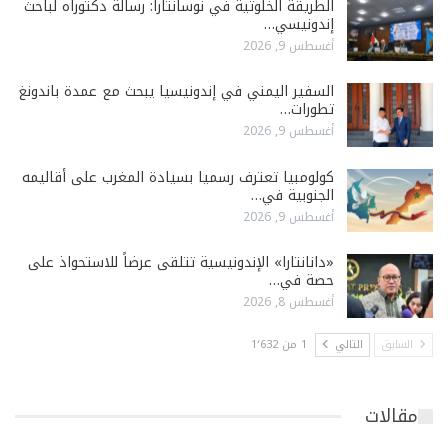
الطريقة الخلوتية في نوسانتارا: رسالة دكتوراه لباحث
إندونيسي…
أغسطس 9, 2026
السفير اليمني في إندونيسيا يبحث مع عمدة باندونغ
تطورات…
أغسطس 9, 2026
كولومبيا تعترف رسميا بسيادة المغرب على أقاليمه
الجنوبية في…
أغسطس 9, 2026
«دانانتارا» الإندونيسية تتلقى عرضاً للاستحواذ على
حصة في…
أغسطس 8, 2026
السابق
التالي
1 من 1٬632
مقالات