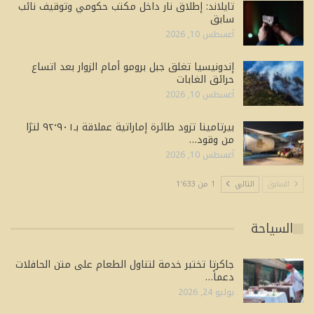
تايلاند: إطلاق نار داخل مكتب حكومي وتوقيف نائب
سابق
أغسطس 10, 2026
إندونيسيا تغلق جبل برومو أمام الزوار بعد اتساع
حرائق الغابات
أغسطس 10, 2026
بيرتامينا تزود طائرة إماراتية عملاقة بـ٩٢٬٩٠١ لترًا
من وقود…
أغسطس 10, 2026
السابق
التالي
1 من 1٬633
السياحة
جاكرتا تختبر خدمة لتناول الطعام على متن الحافلات
دعماً…
يوليو 24, 2026