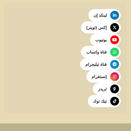
لينكد إن
إكس (تويتر)
يوتيوب
قناة واتساب
قناة تيليجرام
إنستغرام
ثريدز
تيك توك