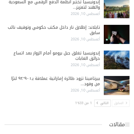
إندونيسيا تختبر أنظمة الدفع الرقمي مع السعودية
والهند لتعزيز…
أغسطس 10, 2026
تايلاند: إطلاق نار داخل مكتب حكومي وتوقيف نائب
سابق
أغسطس 10, 2026
إندونيسيا تغلق جبل برومو أمام الزوار بعد اتساع
حرائق الغابات
أغسطس 10, 2026
بيرتامينا تزود طائرة إماراتية عملاقة بـ٩٢٬٩٠١ لترًا
من وقود…
أغسطس 10, 2026
السابق
التالي
1 من 1٬633
مقالات