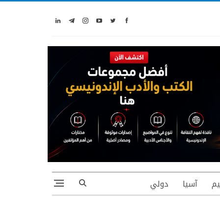
يم
آسيا
دولي