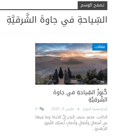
تصفح الوسم
السِّياحةِ في جاوةَ الشَّرقيَّةِ
مقالات
كُنوزُ السِّياحةِ في جاوةَ
الشَّرقيَّةِ
إندونيسيا اليوم
مارس 9, 2025
0
الكاتب: محمد سيف البحر إِنَّ الحَياةَ وَما فيها
مِن أَشغالٍ وأَثقالٍ وأَتعابٍ تُسَبِّبُ الفُتورَ
الذِّهنيَّ…