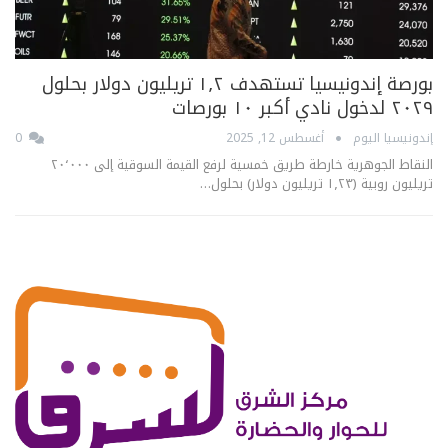
بورصة إندونيسيا تستهدف ١٫٢ تريليون دولار بحلول
٢٠٢٩ لدخول نادي أكبر ١٠ بورصات
إندونيسيا اليوم
أغسطس 12, 2025
0
النقاط الجوهرية خارطة طريق خمسية لرفع القيمة السوقية إلى ٢٠٬٠٠٠
تريليون روبية (١٫٢٣ تريليون دولار) بحلول…