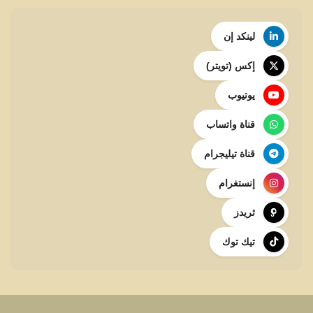
لينكد إن
إكس (تويتر)
يوتيوب
قناة واتساب
قناة تيليجرام
إنستغرام
ثريدز
تيك توك