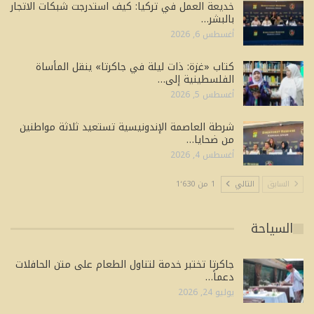
خديعة العمل في تركيا: كيف استدرجت شبكات الاتجار
بالبشر…
أغسطس 6, 2026
كتاب «غزة: ذات ليلة في جاكرتا» ينقل المأساة
الفلسطينية إلى…
أغسطس 5, 2026
شرطة العاصمة الإندونيسية تستعيد ثلاثة مواطنين
من ضحايا…
أغسطس 4, 2026
السابق
التالي
1 من 1٬630
السياحة
جاكرتا تختبر خدمة لتناول الطعام على متن الحافلات
دعماً…
يوليو 24, 2026