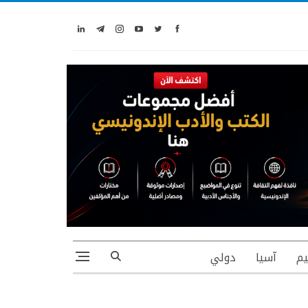
يم
آسيا
دولي