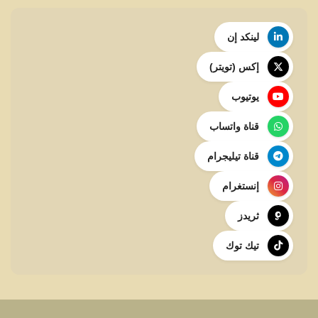
لينكد إن
إكس (تويتر)
يوتيوب
قناة واتساب
قناة تيليجرام
إنستغرام
ثريدز
تيك توك