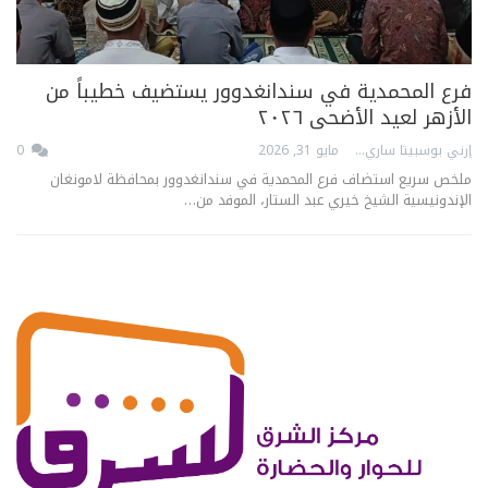
فرع المحمدية في سندانغدوور يستضيف خطيباً من
الأزهر لعيد الأضحى ٢٠٢٦
إرني بوسبيتا ساري
مايو 31, 2026
0
ملخص سريع استضاف فرع المحمدية في سندانغدوور بمحافظة لامونغان
الإندونيسية الشيخ خيري عبد الستار، الموفد من…