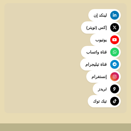
لينكد إن
إكس (تويتر)
يوتيوب
قناة واتساب
قناة تيليجرام
إنستغرام
ثريدز
تيك توك