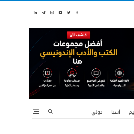
يم
آسيا
دولي