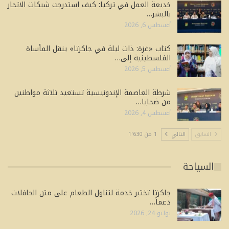
خديعة العمل في تركيا: كيف استدرجت شبكات الاتجار
بالبشر…
أغسطس 6, 2026
كتاب «غزة: ذات ليلة في جاكرتا» ينقل المأساة
الفلسطينية إلى…
أغسطس 5, 2026
شرطة العاصمة الإندونيسية تستعيد ثلاثة مواطنين
من ضحايا…
أغسطس 4, 2026
السابق
التالي
1 من 1٬630
السياحة
جاكرتا تختبر خدمة لتناول الطعام على متن الحافلات
دعماً…
يوليو 24, 2026