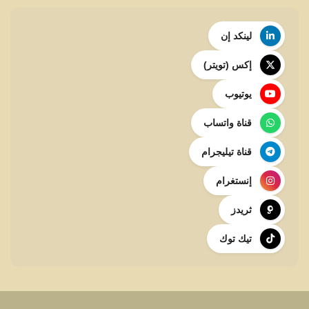
لينكد إن
إكس (تويتر)
يوتيوب
قناة واتساب
قناة تيليجرام
إنستغرام
ثريدز
تيك توك