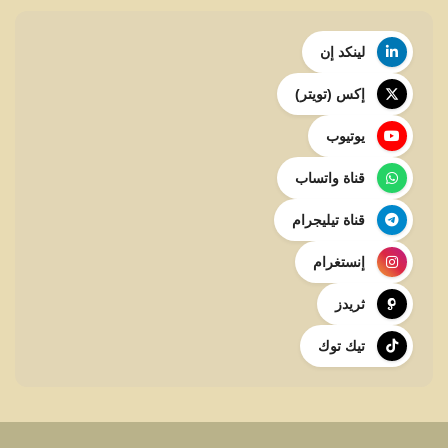
لينكد إن
إكس (تويتر)
يوتيوب
قناة واتساب
قناة تيليجرام
إنستغرام
ثريدز
تيك توك