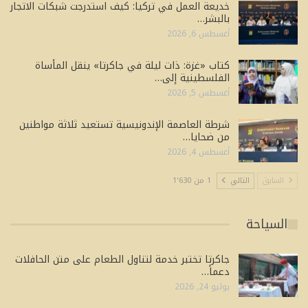
خديعة العمل في تركيا: كيف استدرجت شبكات الاتجار
بالبشر…
أغسطس 6, 2026
كتاب «غزة: ذات ليلة في جاكرتا» ينقل المأساة
الفلسطينية إلى…
أغسطس 5, 2026
شرطة العاصمة الإندونيسية تستعيد ثلاثة مواطنين
من ضحايا…
أغسطس 4, 2026
السابق
التالي
1 من 1٬630
السياحة
جاكرتا تختبر خدمة لتناول الطعام على متن الحافلات
دعماً…
يوليو 24, 2026