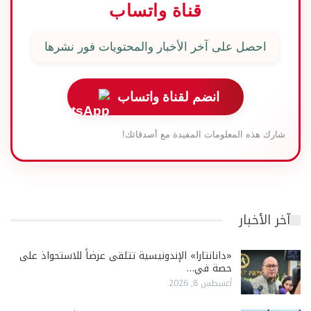
قناة واتساب
احصل على آخر الأخبار والمحتويات فور نشرها
انضم لقناة واتساب
شارك هذه المعلومات المفيدة مع أصدقائك!
آخر الأخبار
«دانانتارا» الإندونيسية تتلقى عرضاً للاستحواذ على
حصة في…
أغسطس 8, 2026