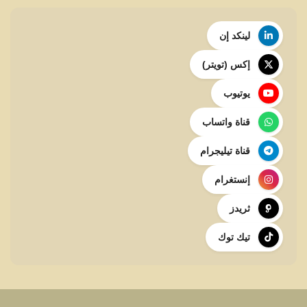
لينكد إن
إكس (تويتر)
يوتيوب
قناة واتساب
قناة تيليجرام
إنستغرام
ثريدز
تيك توك