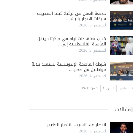
خديعة العمل في تركيا: كيف استدرجت
شبكات الاتجار بالبشر…
أغسطس 6, 2026
كتاب «غزة: ذات ليلة في جاكرتا» ينقل
المأساة الفلسطينية إلى…
أغسطس 5, 2026
شرطة العاصمة الإندونيسية تستعيد ثلاثة
مواطنين من ضحايا…
أغسطس 4, 2026
السابق
التالي
1 من 1٬630
مقالات
انتصار عبد السيد… انتصار للتغيير
أغسطس 6, 2026