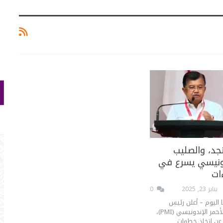
د، والصليب
دونيسي يسرع في
ءات
يناير 23, 2025
0
ا اليوم – أعلن رئيس
جمعية الصليب الأحمر الإندونيسي (PMI)،
ف كالا (JK)، عن اتخاذ خطوات