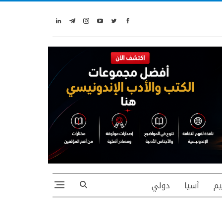
يم
آسيا
دولي