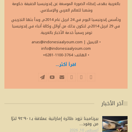
بالعربية بهدف إعطاء الصورة الموسعة عن إندونيسيا الحقيقة حكومة
وشعبا للعالم العربي والإسلامي.
وتأسس إندونيسيا اليوم في 24 ابريل عام 2014م, وبدأ بثها التجريبي
في 29 ابريل 2014م, لتكون بذلك من أوائل وكالة أنباء في إندونيسيا
توفر رسمياً خدمة الأخبار بالعربية.
• الايميل
|
anas@indonesiaalyoum.com
info@indonesiaalyoum.com
• الهاتف: 3764-1100-6281+
اقرأ أكثر...
آخر الأخبار
بيرتامينا تزود طائرة إماراتية عملاقة بـ٩٢٬٩٠١ لترًا
من وقود…
أغسطس 10, 2026