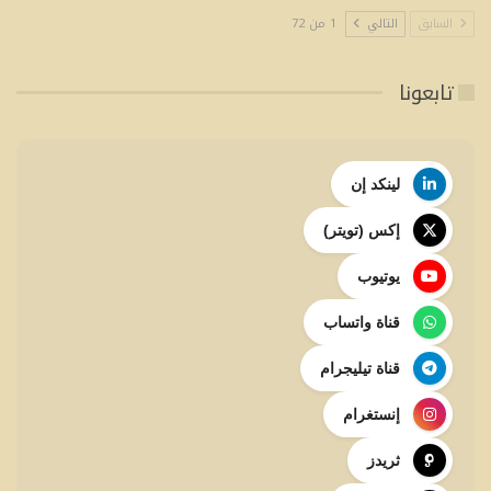
السابق
التالي
1 من 72
تابعونا
لينكد إن
إكس (تويتر)
يوتيوب
قناة واتساب
قناة تيليجرام
إنستغرام
ثريدز