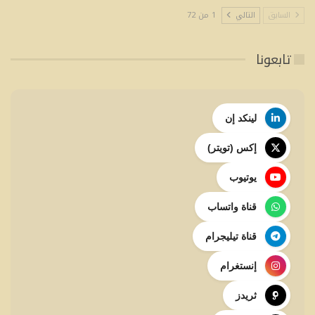
السابق
التالي
1 من 72
تابعونا
لينكد إن
إكس (تويتر)
يوتيوب
قناة واتساب
قناة تيليجرام
إنستغرام
ثريدز