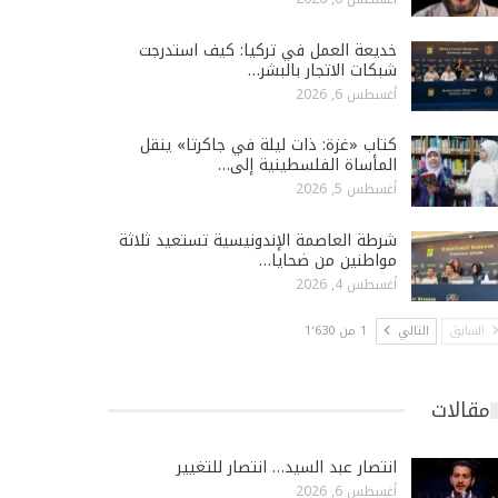
خديعة العمل في تركيا: كيف استدرجت
شبكات الاتجار بالبشر…
أغسطس 6, 2026
كتاب «غزة: ذات ليلة في جاكرتا» ينقل
المأساة الفلسطينية إلى…
أغسطس 5, 2026
شرطة العاصمة الإندونيسية تستعيد ثلاثة
مواطنين من ضحايا…
أغسطس 4, 2026
السابق
التالي
1 من 1٬630
مقالات
انتصار عبد السيد… انتصار للتغيير
أغسطس 6, 2026