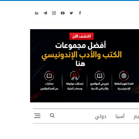
يم
آسيا
دولي