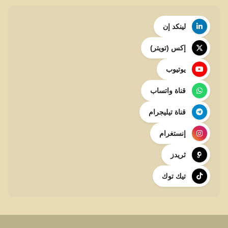
لينكد إن
إكس (تويتر)
يوتيوب
قناة واتساب
قناة تيليجرام
إنستغرام
ثريدز
تيك توك