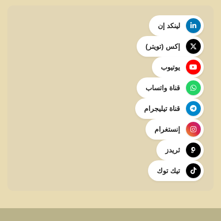
لينكد إن
إكس (تويتر)
يوتيوب
قناة واتساب
قناة تيليجرام
إنستغرام
ثريدز
تيك توك