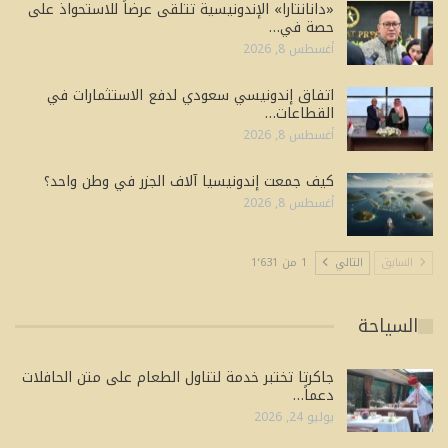
«دانانتارا» الإندونيسية تتلقى عرضاً للاستحواذ على
حصة في…
أغسطس 8, 2026
اتفاق إندونيسي سعودي لدفع الاستثمارات في
القطاعات…
أغسطس 8, 2026
كيف جمعت إندونيسيا آلاف الجزر في وطن واحد؟
أغسطس 8, 2026
السابق
التالي
1 من 1٬631
السياحة
جاكرتا تختبر خدمة لتناول الطعام على متن الحافلات
دعماً…
يوليو 24, 2026