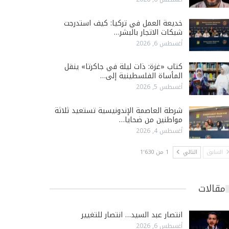
خديعة العمل في تركيا: كيف استدرجت
شبكات الاتجار بالبشر…
أغسطس 6, 2026
كتاب «غزة: ذات ليلة في جاكرتا» ينقل
المأساة الفلسطينية إلى…
أغسطس 5, 2026
شرطة العاصمة الإندونيسية تستعيد ثلاثة
مواطنين من ضحايا…
أغسطس 4, 2026
السابق
التالي
1 من 1٬630
مقالات
انتصار عبد السيد… انتصار للتغيير
أغسطس 6, 2026