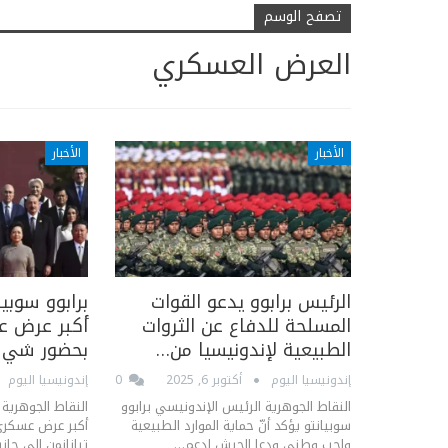
تصفح الوسم
العرض العسكري
الأخبار
الأخبار
الرئيس برابوو يدعو القوات
برابوو سوبي
المسلحة للدفاع عن الثروات
أكبر عرض 
الطبيعية لإندونيسيا من…
بحضور شي ج
إندونيسيا اليوم
أكتوبر 6, 2025
0
إندونيسيا اليوم
النقاط الجوهرية الرئيس الإندونيسي برابوو
النقاط الجوهرية 
سوبيانتو يؤكد أنّ حماية الموارد الطبيعية
أكبر عرض عسكري
واجب وطني ودعا الجيش لدعم…
تيانانمن إلى ج