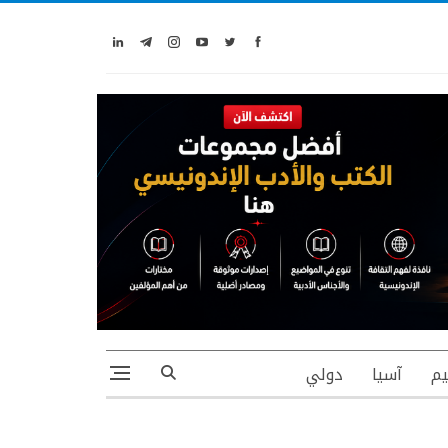
يم
آسيا
دولي