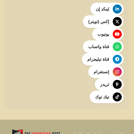
لينكد إن
إكس (تويتر)
يوتيوب
قناة واتساب
قناة تيليجرام
إنستغرام
ثريدز
تيك توك