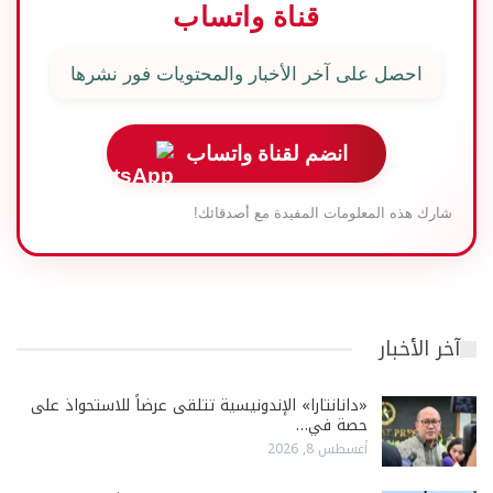
قناة واتساب
احصل على آخر الأخبار والمحتويات فور نشرها
انضم لقناة واتساب
شارك هذه المعلومات المفيدة مع أصدقائك!
آخر الأخبار
«دانانتارا» الإندونيسية تتلقى عرضاً للاستحواذ على
حصة في…
أغسطس 8, 2026