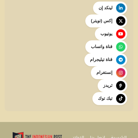
لينكد إن
إكس (تويتر)
يوتيوب
قناة واتساب
قناة تيليجرام
إنستغرام
ثريدز
تيك توك
الرئيسية
اتصل بنا
للإعلان