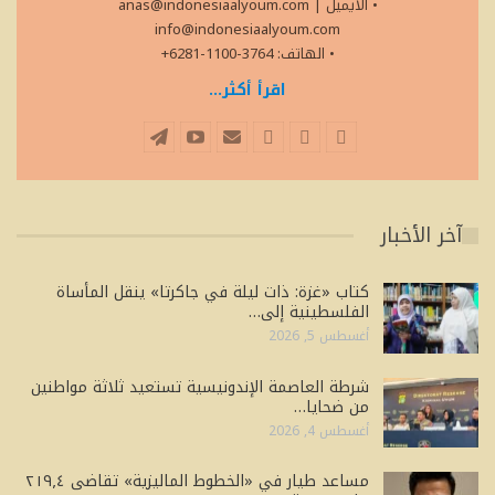
• الايميل
|
anas@indonesiaalyoum.com
info@indonesiaalyoum.com
• الهاتف: 3764-1100-6281+
اقرأ أكثر...
آخر الأخبار
كتاب «غزة: ذات ليلة في جاكرتا» ينقل المأساة
الفلسطينية إلى…
أغسطس 5, 2026
شرطة العاصمة الإندونيسية تستعيد ثلاثة مواطنين
من ضحايا…
أغسطس 4, 2026
مساعد طيار في «الخطوط الماليزية» تقاضى ٢١٩٫٤