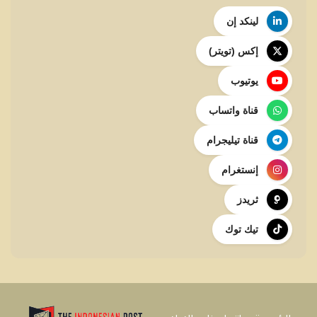
لينكد إن
إكس (تويتر)
يوتيوب
قناة واتساب
قناة تيليجرام
إنستغرام
ثريدز
تيك توك