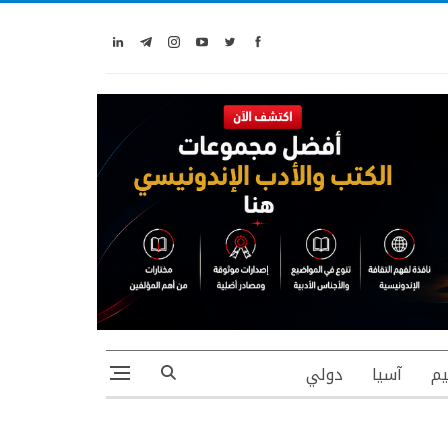
يم
آسيا
دولي