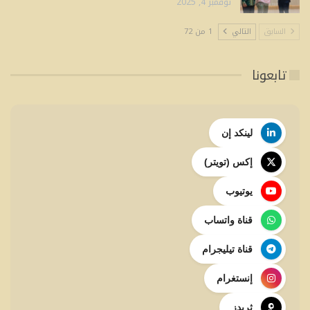
نوفمبر 4, 2025
السابق
التالي
1 من 72
تابعونا
لينكد إن
إكس (تويتر)
يوتيوب
قناة واتساب
قناة تيليجرام
إنستغرام
ثريدز