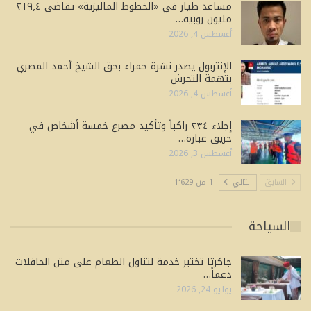
مساعد طيار في «الخطوط الماليزية» تقاضى ٢١٩٫٤
مليون روبية…
أغسطس 4, 2026
الإنتربول يصدر نشرة حمراء بحق الشيخ أحمد المصري
بتهمة التحرش
أغسطس 4, 2026
إجلاء ٢٣٤ راكباً وتأكيد مصرع خمسة أشخاص في
حريق عبارة…
أغسطس 3, 2026
السابق
التالي
1 من 1٬629
السياحة
جاكرتا تختبر خدمة لتناول الطعام على متن الحافلات
دعماً…
يوليو 24, 2026