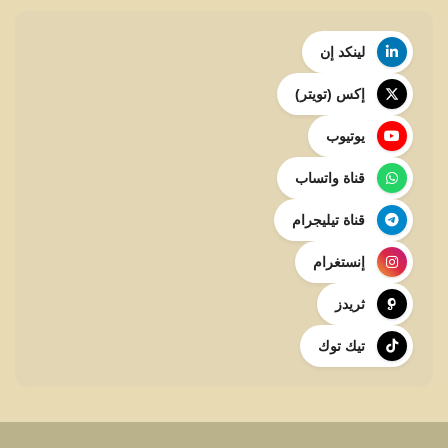
لينكد إن
إكس (تويتر)
يوتيوب
قناة واتساب
قناة تيليجرام
إنستغرام
ثريدز
تيك توك