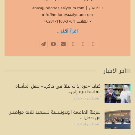
• الايميل
|
anas@indonesiaalyoum.com
info@indonesiaalyoum.com
• الهاتف: 3764-1100-6281+
اقرأ أكثر...
آخر الأخبار
كتاب «غزة: ذات ليلة في جاكرتا» ينقل المأساة
الفلسطينية إلى…
أغسطس 5, 2026
شرطة العاصمة الإندونيسية تستعيد ثلاثة مواطنين
من ضحايا…
أغسطس 4, 2026