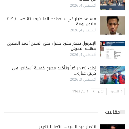
أغسطس 4, 2026
مساعد طيار في «الخطوط الماليزية» تقاضى ٢١٩٫٤
مليون روبية…
أغسطس 4, 2026
الإنتربول يصدر نشرة حمراء بحق الشيخ أحمد المصري
بتهمة التحرش
أغسطس 4, 2026
إجلاء ٢٣٤ راكباً وتأكيد مصرع خمسة أشخاص في
حريق عبارة…
أغسطس 3, 2026
السابق
التالي
1 من 1٬629
مقالات
انتصار عبد السيد… انتصار للتغيير