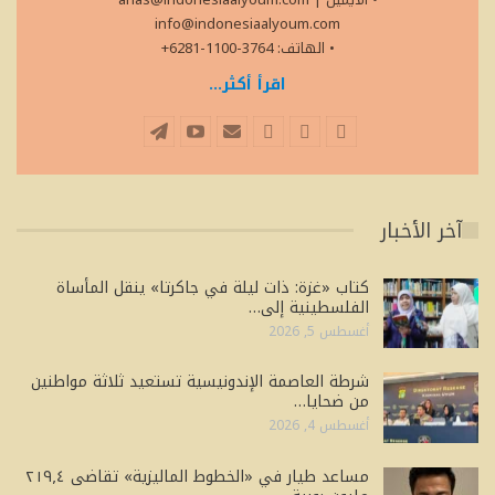
info@indonesiaalyoum.com
• الهاتف: 3764-1100-6281+
اقرأ أكثر...
آخر الأخبار
كتاب «غزة: ذات ليلة في جاكرتا» ينقل المأساة
الفلسطينية إلى…
أغسطس 5, 2026
شرطة العاصمة الإندونيسية تستعيد ثلاثة مواطنين
من ضحايا…
أغسطس 4, 2026
مساعد طيار في «الخطوط الماليزية» تقاضى ٢١٩٫٤