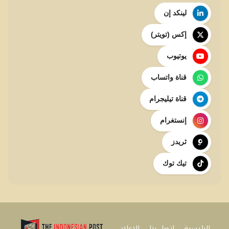
لينكد إن
إكس (تويتر)
يوتيوب
قناة واتساب
قناة تيليجرام
إنستغرام
ثريدز
تيك توك
الرئيسية
اتصل بنا
للإعلان