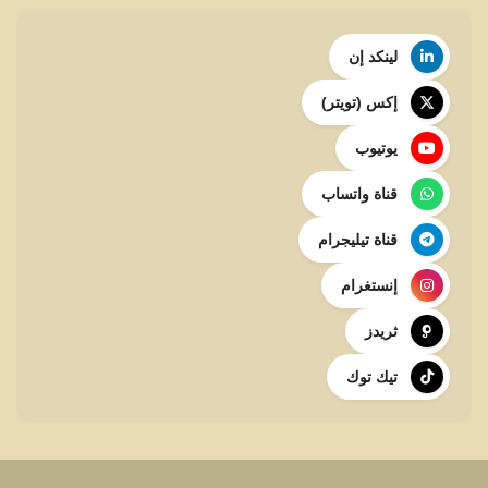
لينكد إن
إكس (تويتر)
يوتيوب
قناة واتساب
قناة تيليجرام
إنستغرام
ثريدز
تيك توك