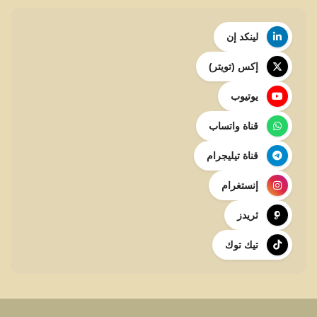
لينكد إن
إكس (تويتر)
يوتيوب
قناة واتساب
قناة تيليجرام
إنستغرام
ثريدز
تيك توك