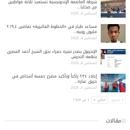
شرطة العاصمة الإندونيسية تستعيد ثلاثة مواطنين
من ضحايا…
أغسطس 4, 2026
مساعد طيار في «الخطوط الماليزية» تقاضى ٢١٩٫٤
مليون روبية…
أغسطس 4, 2026
الإنتربول يصدر نشرة حمراء بحق الشيخ أحمد المصري
بتهمة التحرش
أغسطس 4, 2026
إجلاء ٢٣٤ راكباً وتأكيد مصرع خمسة أشخاص في
حريق عبارة…
أغسطس 3, 2026
السابق
التالي
1 من 1٬629
مقالات