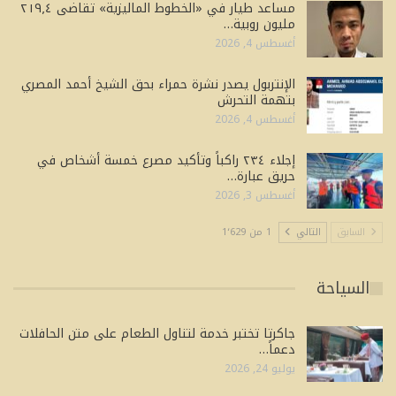
مساعد طيار في «الخطوط الماليزية» تقاضى ٢١٩٫٤
مليون روبية…
أغسطس 4, 2026
الإنتربول يصدر نشرة حمراء بحق الشيخ أحمد المصري
بتهمة التحرش
أغسطس 4, 2026
إجلاء ٢٣٤ راكباً وتأكيد مصرع خمسة أشخاص في
حريق عبارة…
أغسطس 3, 2026
السابق
التالي
1 من 1٬629
السياحة
جاكرتا تختبر خدمة لتناول الطعام على متن الحافلات
دعماً…
يوليو 24, 2026