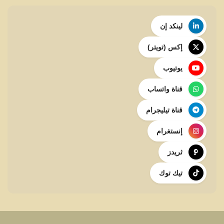
لينكد إن
إكس (تويتر)
يوتيوب
قناة واتساب
قناة تيليجرام
إنستغرام
ثريدز
تيك توك