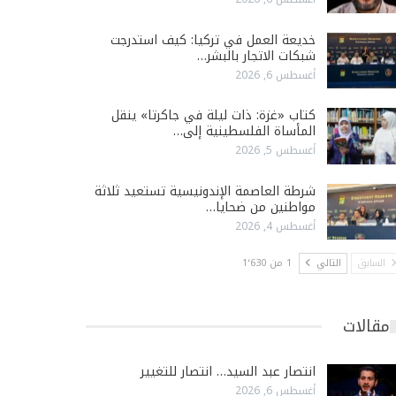
خديعة العمل في تركيا: كيف استدرجت
شبكات الاتجار بالبشر…
أغسطس 6, 2026
كتاب «غزة: ذات ليلة في جاكرتا» ينقل
المأساة الفلسطينية إلى…
أغسطس 5, 2026
شرطة العاصمة الإندونيسية تستعيد ثلاثة
مواطنين من ضحايا…
أغسطس 4, 2026
السابق
التالي
1 من 1٬630
مقالات
انتصار عبد السيد… انتصار للتغيير
أغسطس 6, 2026