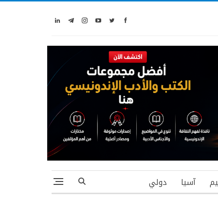
يم
آسيا
دولي