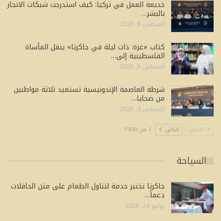
خديعة العمل في تركيا: كيف استدرجت شبكات الاتجار
بالبشر…
أغسطس 6, 2026
كتاب «غزة: ذات ليلة في جاكرتا» ينقل المأساة
الفلسطينية إلى…
أغسطس 5, 2026
شرطة العاصمة الإندونيسية تستعيد ثلاثة مواطنين
من ضحايا…
أغسطس 4, 2026
السابق
التالي
1 من 1٬630
السياحة
جاكرتا تختبر خدمة لتناول الطعام على متن الحافلات
دعماً…
يوليو 24, 2026