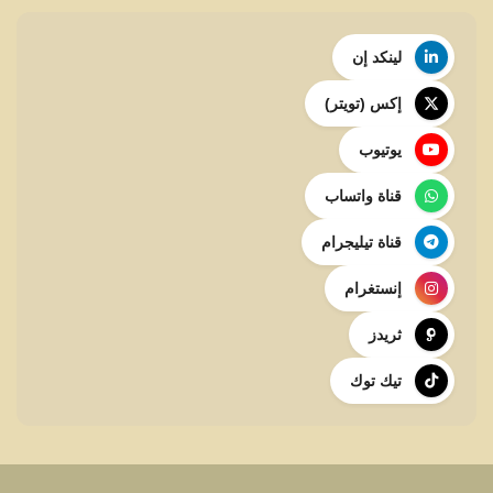
لينكد إن
إكس (تويتر)
يوتيوب
قناة واتساب
قناة تيليجرام
إنستغرام
ثريدز
تيك توك