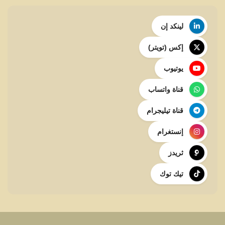
لينكد إن
إكس (تويتر)
يوتيوب
قناة واتساب
قناة تيليجرام
إنستغرام
ثريدز
تيك توك