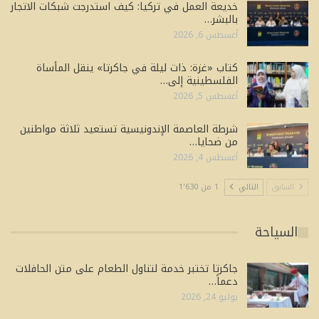
خديعة العمل في تركيا: كيف استدرجت شبكات الاتجار
بالبشر…
أغسطس 6, 2026
كتاب «غزة: ذات ليلة في جاكرتا» ينقل المأساة
الفلسطينية إلى…
أغسطس 5, 2026
شرطة العاصمة الإندونيسية تستعيد ثلاثة مواطنين
من ضحايا…
أغسطس 4, 2026
السابق
التالي
1 من 1٬630
السياحة
جاكرتا تختبر خدمة لتناول الطعام على متن الحافلات
دعماً…
يوليو 24, 2026