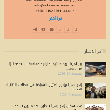
info@indonesiaalyoum.com
• الهاتف: 3764-1100-6281+
اقرأ أكثر...
آخر الأخبار
بيرتامينا تزود طائرة إماراتية عملاقة بـ٩٢٬٩٠١ لترًا
من وقود…
أغسطس 10, 2026
إندونيسيا وإيران تعززان الشراكة في مجالات التقنيات
الحديثة…
أغسطس 9, 2026
عدد سكان إندونيسيا يتجاوز ٢٩٠ مليون نسمة..