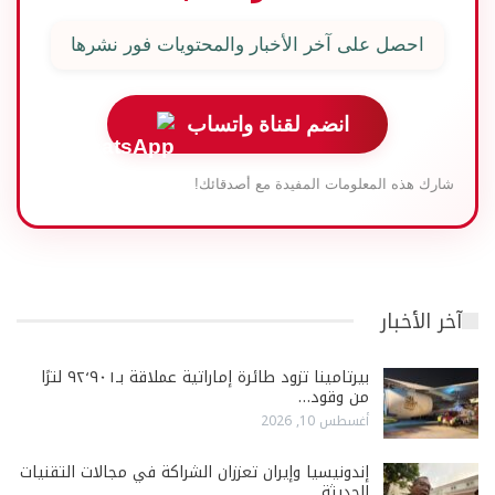
احصل على آخر الأخبار والمحتويات فور نشرها
انضم لقناة واتساب
شارك هذه المعلومات المفيدة مع أصدقائك!
آخر الأخبار
بيرتامينا تزود طائرة إماراتية عملاقة بـ٩٢٬٩٠١ لترًا
من وقود…
أغسطس 10, 2026
إندونيسيا وإيران تعززان الشراكة في مجالات التقنيات
الحديثة…