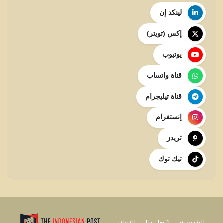
لينكد إن
إكس (تويتر)
يوتيوب
قناة واتساب
قناة تيليجرام
إنستغرام
ثريدز
تيك توك
الرئيسية
اتصل بنا
للإعلان