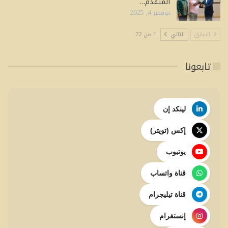
المتقدم…
نوفمبر 4, 2025
السابق
التالي
1 من 72
تابعونا
لينكد إن
إكس (تويتر)
يوتيوب
قناة واتساب
قناة تيليجرام
إنستغرام