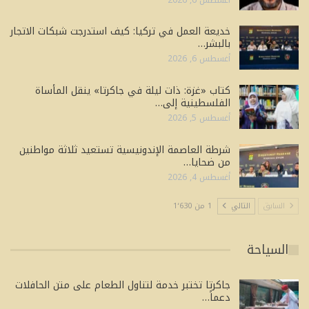
خديعة العمل في تركيا: كيف استدرجت شبكات الاتجار
بالبشر…
أغسطس 6, 2026
كتاب «غزة: ذات ليلة في جاكرتا» ينقل المأساة
الفلسطينية إلى…
أغسطس 5, 2026
شرطة العاصمة الإندونيسية تستعيد ثلاثة مواطنين
من ضحايا…
أغسطس 4, 2026
السابق
التالي
1 من 1٬630
السياحة
جاكرتا تختبر خدمة لتناول الطعام على متن الحافلات
دعماً…