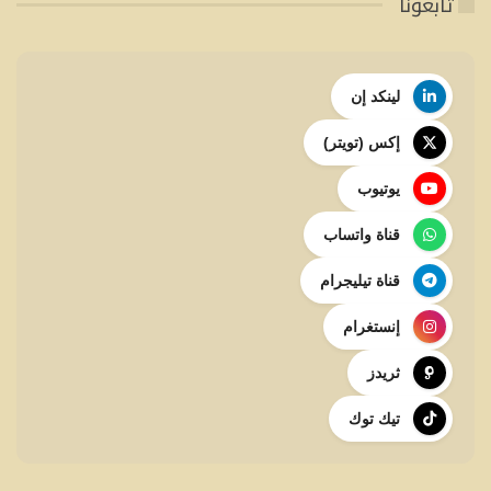
تابعونا
لينكد إن
إكس (تويتر)
يوتيوب
قناة واتساب
قناة تيليجرام
إنستغرام
ثريدز
تيك توك