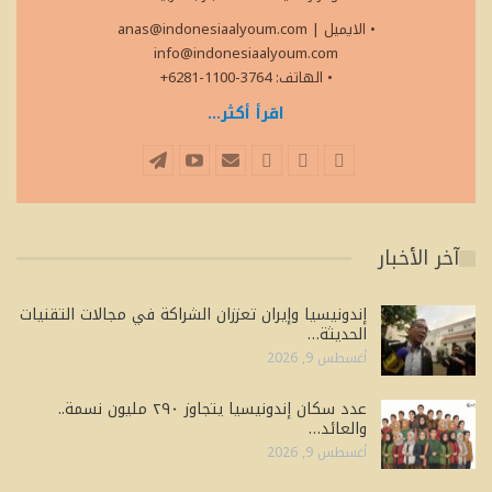
• الايميل
|
anas@indonesiaalyoum.com
info@indonesiaalyoum.com
• الهاتف: 3764-1100-6281+
اقرأ أكثر...
آخر الأخبار
إندونيسيا وإيران تعززان الشراكة في مجالات التقنيات
الحديثة…
أغسطس 9, 2026
عدد سكان إندونيسيا يتجاوز ٢٩٠ مليون نسمة..
والعائد…
أغسطس 9, 2026