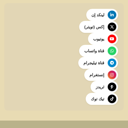
لينكد إن
إكس (تويتر)
يوتيوب
قناة واتساب
قناة تيليجرام
إنستغرام
ثريدز
تيك توك