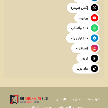
إكس (تويتر)
يوتيوب
قناة واتساب
قناة تيليجرام
إنستغرام
ثريدز
تيك توك
الرئيسية
اتصل بنا
للإعلان
المبادئ السيبرانية
عدة وسائل الاعلام