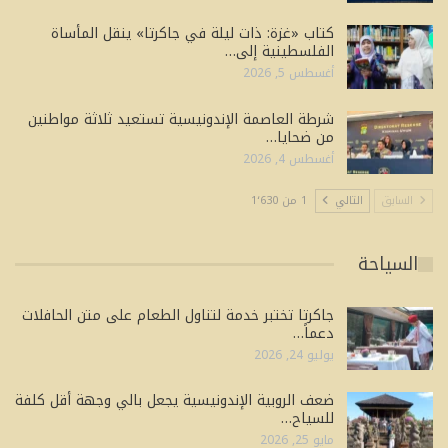
كتاب «غزة: ذات ليلة في جاكرتا» ينقل المأساة
الفلسطينية إلى…
أغسطس 5, 2026
شرطة العاصمة الإندونيسية تستعيد ثلاثة مواطنين
من ضحايا…
أغسطس 4, 2026
السابق
التالي
1 من 1٬630
السياحة
جاكرتا تختبر خدمة لتناول الطعام على متن الحافلات
دعماً…
يوليو 24, 2026
ضعف الروبية الإندونيسية يجعل بالي وجهة أقل كلفة
للسياح…
مايو 25, 2026