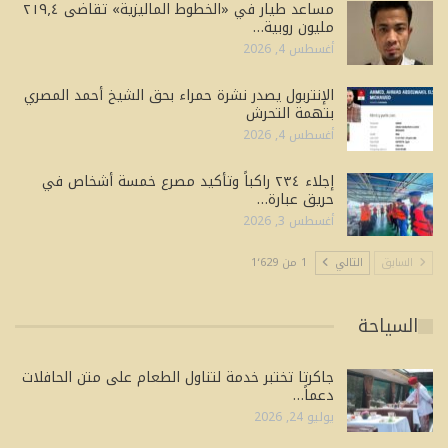
مساعد طيار في «الخطوط الماليزية» تقاضى ٢١٩٫٤
مليون روبية…
أغسطس 4, 2026
الإنتربول يصدر نشرة حمراء بحق الشيخ أحمد المصري
بتهمة التحرش
أغسطس 4, 2026
إجلاء ٢٣٤ راكباً وتأكيد مصرع خمسة أشخاص في
حريق عبارة…
أغسطس 3, 2026
السابق
التالي
1 من 1٬629
السياحة
جاكرتا تختبر خدمة لتناول الطعام على متن الحافلات
دعماً…
يوليو 24, 2026