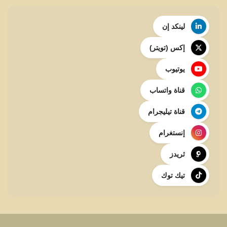
لينكد إن
إكس (تويتر)
يوتيوب
قناة واتساب
قناة تيليجرام
إنستغرام
ثريدز
تيك توك