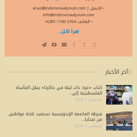
• الايميل
|
anas@indonesiaalyoum.com
info@indonesiaalyoum.com
• الهاتف: 3764-1100-6281+
اقرأ أكثر...
آخر الأخبار
كتاب «غزة: ذات ليلة في جاكرتا» ينقل المأساة
الفلسطينية إلى…
أغسطس 5, 2026
شرطة العاصمة الإندونيسية تستعيد ثلاثة مواطنين
من ضحايا…
أغسطس 4, 2026