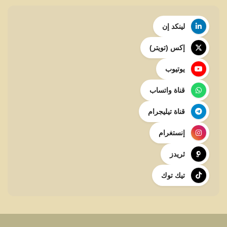
لينكد إن
إكس (تويتر)
يوتيوب
قناة واتساب
قناة تيليجرام
إنستغرام
ثريدز
تيك توك