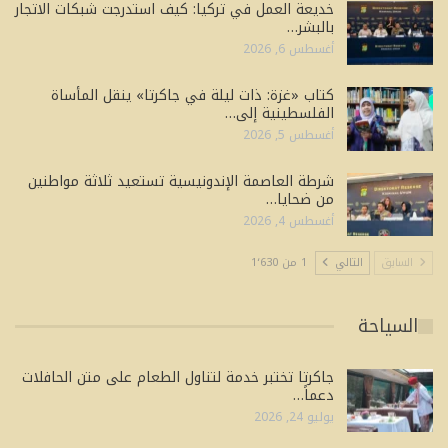
خديعة العمل في تركيا: كيف استدرجت شبكات الاتجار
بالبشر…
أغسطس 6, 2026
كتاب «غزة: ذات ليلة في جاكرتا» ينقل المأساة
الفلسطينية إلى…
أغسطس 5, 2026
شرطة العاصمة الإندونيسية تستعيد ثلاثة مواطنين
من ضحايا…
أغسطس 4, 2026
السابق
التالي
1 من 1٬630
السياحة
جاكرتا تختبر خدمة لتناول الطعام على متن الحافلات
دعماً…
يوليو 24, 2026